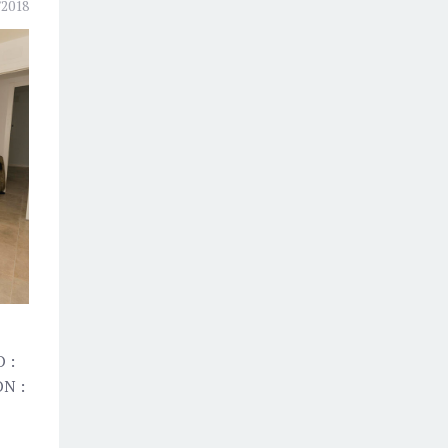
/2018
 :
N :