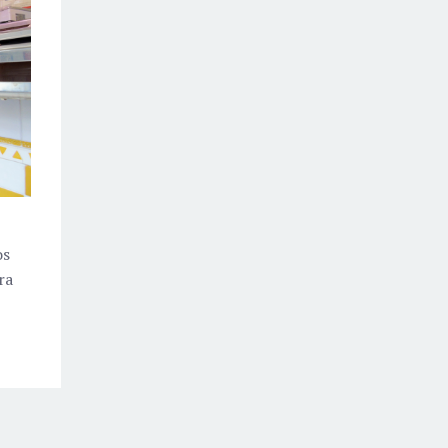
os
ra