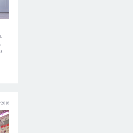
L
L
s
/2018