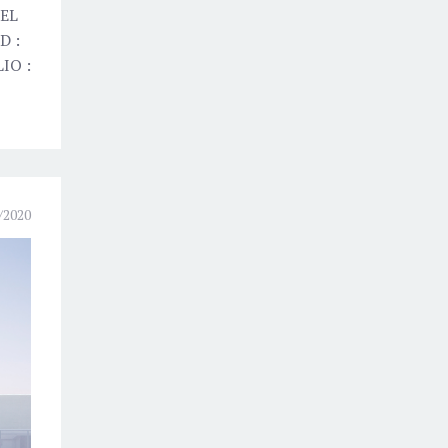
DEL
D :
IO :
/2020